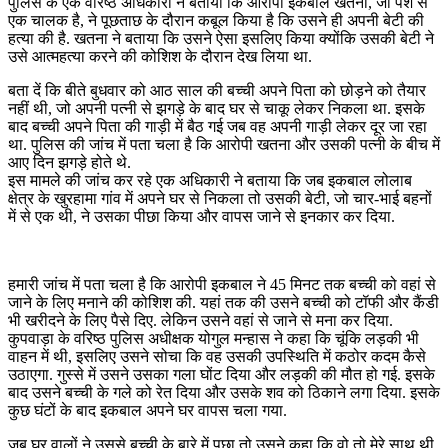
पुलिस के एक वरिष्ठ अधिकारी ने बताया कि आरोपी इकबाल खतना, जो पेशे से
एक चालक है, ने पूछताछ के दौरान कबूल किया है कि उसने ही अपनी बेटी की
हत्या की है. खतना ने बताया कि उसने ऐसा इसलिए किया क्योंकि उसकी बेटी ने
उसे आत्महत्या करने की कोशिश के दौरान देख लिया था.
बता दें कि बीते बुधवार को आठ साल की बच्ची अपने पिता को छोड़ने को तैयार
नहीं थी, जो अपनी पत्नी से झगड़े के बाद घर से चाकू लेकर निकला था. इसके
बाद बच्ची अपने पिता की गाड़ी में बैठ गई जब वह अपनी गाड़ी लेकर दूर जा रहा
था. पुलिस की जांच में पता चला है कि आरोपी खतना और उसकी पत्नी के बीच में
आए दिन झगड़े होते थे.
इस मामले की जांच कर रहे एक अधिकारी ने बताया कि जब इकबाल लोलाब
क्षेत्र के खुरहामा गांव में अपने घर से निकला तो उसकी बेटी, जो चार-भाई बहनों
में से एक थी, ने उसका पीछा किया और वापस जाने से इनकार कर दिया.
हमारी जांच में पता चला है कि आरोपी इकबाल ने 45 मिनट तक बच्ची को वहां से
जाने के लिए मनाने की कोशिश की. यहां तक की उसने बच्ची को टॉफी और कैंडी
भी खरीदने के लिए पैसे दिए. लेकिन उसने वहां से जाने से मना कर दिया.
कुपवाड़ा के वरिष्ठ पुलिस अधीक्षक योगुल मन्हास ने कहा कि चूंकि लड़की भी
वाहन में थी, इसलिए उसने सोचा कि वह उसकी उपस्थिति में कठोर कदम कैसे
उठाएगा. गुस्से में उसने उसका गला घोंट दिया और लड़की की मौत हो गई. इसके
बाद उसने बच्ची के गले को रेत दिया और उसके शव को ठिकाने लगा दिया. इसके
कुछ घंटों के बाद इकबाल अपने घर वापस चला गया.
जब घर वालों ने उससे बच्ची के बारे में पूछा तो उसने कहा कि वो तो मेरे साथ थी