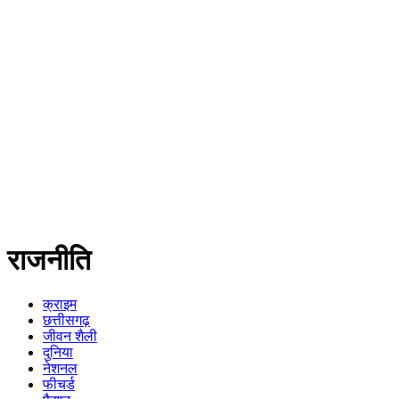
राजनीति
क्राइम
छत्तीसगढ़
जीवन शैली
दुनिया
नेशनल
फीचर्ड