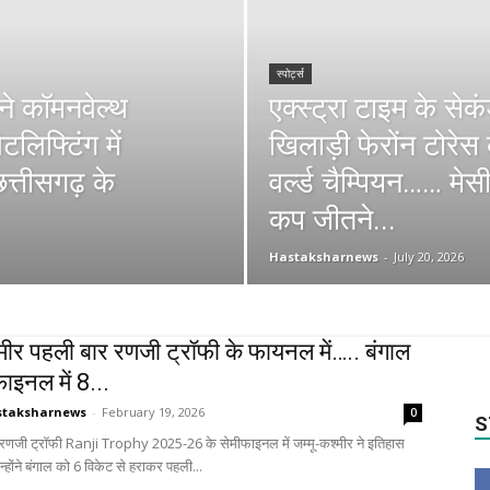
स्पोर्ट्स
 ने कॉमनवेल्थ
एक्स्ट्रा टाइम के सेकं
टलिफ्टिंग में
खिलाड़ी फेरोंन टोरेस
्तीसगढ़ के
वर्ल्ड चैम्पियन…… मेस
कप जीतने...
Hastaksharnews
-
July 20, 2026
्मीर पहली बार रणजी ट्रॉफी के फायनल में….. बंगाल
ाइनल में 8...
staksharnews
-
February 19, 2026
0
S
ूज. रणजी ट्रॉफी Ranji Trophy 2025-26 के सेमीफाइनल में जम्मू-कश्मीर ने इतिहास
्होंने बंगाल को 6 विकेट से हराकर पहली...