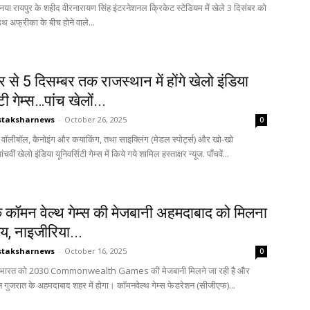
ज. नया रायपुर के शहीद वीरनारायण सिंह इंटरनेशनल क्रिकेट स्टेडियम में खेले 3 दिसंबर को
अफ्रीका के बीच होने वाले...
 से 5 दिसम्बर तक राजस्थान में होंगे खेलो इंडिया
टी गेम्स…पांच खेलों...
staksharnews
-
October 26, 2025
0
 वॉलीबॉल, कैनोइंग और कयाकिंग, तथा साइक्लिंग (मेडल स्पोर्ट्स) और खो-खो
पांचवीं खेलो इंडिया यूनिवर्सिटी गेम्स में किये गये शामिल हस्ताक्षर न्यूज. पाँचवें...
 कॉमन वेल्थ गेम्स की मेजबानी अहमदाबाद को मिलना
, नाइजीरिया...
staksharnews
-
October 16, 2025
0
यूज. भारत को 2030 Commonwealth Games की मेजबानी मिलने जा रही है और
ुजरात के अहमदाबाद शहर में होगा। कॉमनवेल्थ गेम्स फेडरेशन (सीजीएफ)...