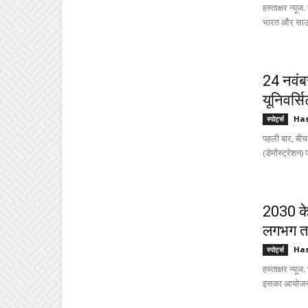
हस्ताक्षर न्यू
भारत और साउथ 
24 नवंबर
यूनिवर्सि
Ha
स्पोर्ट्स
पहली बार, बीच
(डेमोंस्ट्रेशन) 
2030 के
लगभग तय
Ha
स्पोर्ट्स
हस्ताक्षर न्
इसका आयोजन ग