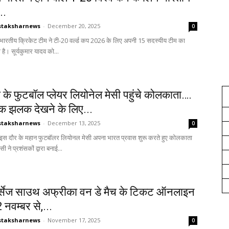
..
staksharnews
-
December 20, 2025
0
ूज. भारतीय क्रिकेट टीम ने टी-20 वर्ल्ड कप 2026 के लिए अपनी 15 सदस्यीय टीम का
है। सूर्यकुमार यादव को...
ना के फुटबॉल प्लेयर लियोनेल मेसी पहुंचे कोलकाता….
 झलक देखने के लिए...
staksharnews
-
December 13, 2025
0
ूज. इस दौर के महान फुटबॉलर लियोनल मेसी अपना भारत प्रवास शुरू करते हुए कोलकाता
मेसी ने प्रशंसकों द्वारा बनाई...
वर्सेज साउथ अफ्रीका वन डे मैच के टिकट ऑनलाइन
2 नवम्बर से,...
staksharnews
-
November 17, 2025
0