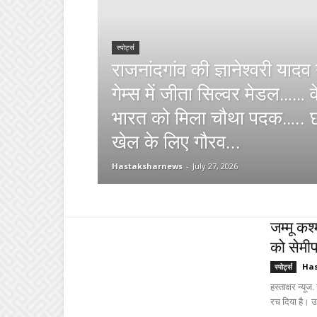
स्पोर्ट्स
राजनांदगांव की ज्ञानेश्वरी यादव
गेम्स में जीता सिल्वर मेडल…… वे
भारत को मिला चौथा पदक….. छत
खेल के लिए गौरव...
Hastaksharnews
-
July 27, 2026
जम्मू कश
को सेमीफ
Ha
स्पोर्ट्स
हस्ताक्षर न्य
रच दिया है। उन