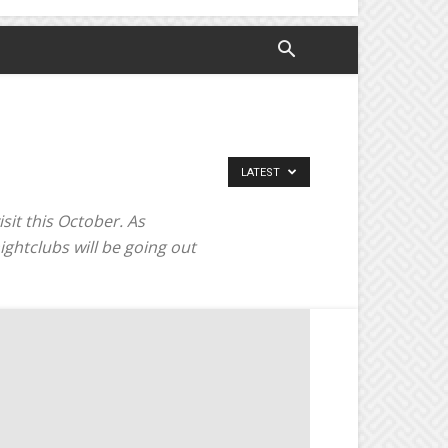
LATEST
sit this October. As
ghtclubs will be going out