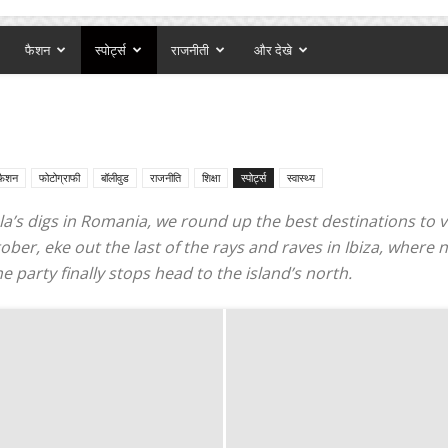
फैशन
स्पोर्ट्स
राजनीती
और देखे
फैशन
फोटोग्राफी
बॉलीवुड
राजनीति
शिक्षा
स्पोर्ट्स
स्वास्थ्य
la’s digs in Romania, we round up the best destinations to vi
r, eke out the last of the rays and raves in Ibiza, where ni
 party finally stops head to the island’s north.