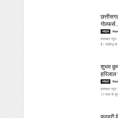
छत्तीसग
गोल्फर्स…
Ha
स्पोर्ट्स
हस्ताक्षर न्यू
है। चंडीगढ़ के
शुभम कुम
हरिलाल 
Ha
स्पोर्ट्स
हस्ताक्षर न्यूज
17 साल के शुभ
फरवरी मे