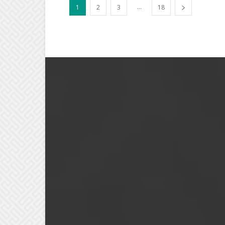
...
1
2
3
18