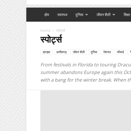
होम
स्वास्थ्य
दुनिया
जीवन शैली
शिक्षा
Home
स्पोर्ट्स
स्पोर्ट्स
क्राइम
छत्तीसगढ़
जीवन शैली
दुनिया
नेशनल
फीचर्ड
From festivals in Florida to touring Dracu
summer abandons Europe again this Octobe
with a bang for the winter break. When the