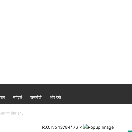
ैशन
स्पोर्ट्स
राजनीती
और देखे
अब देना होगा 145...
R.O. No 13784/ 76
×