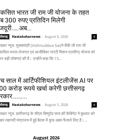
िकसित भारत जी राम जी योजना के तहत
ब 300 रुपए प्रतिदिन मिलेगी
जदूरी…..अब...
Hastaksharnews
-
August 6, 2026
्तीसगढ़
0
ताक्षर न्यूज. मुख्यमंत्री (Vishnudeva Sai)ने वीबी-जी राम जी
िकसित भारत-रोजगार एवं आजीविका गारंटी मिशन-ग्रामीण) योजना को
र बड़ी घोषणाएं की हैं। उन्होंने कहा कि 15...
ांच साल में आर्टिफीशियल इंटलीजेंस AI पर
00 करोड़ रूपये खर्चा करेगी छत्तीसगढ़
रकार……....
Hastaksharnews
-
August 5, 2026
्तीसगढ़
0
ताक्षर न्यूज. छत्तीसगढ़ के सीएम विष्णुदेव साय की कैबिनेट ने बुधवार को
हर महानदी मंत्रालय में हुई बैठक में कुछ अहम फैसले लिए हैं।...
August 2026