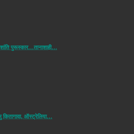
 शांति पुरूस्कार…तानाशाही…
मु कितागावा, ऑस्ट्रेलिया…