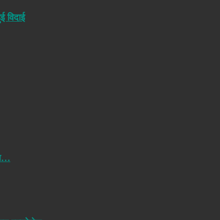
ुई विदाई
वन…