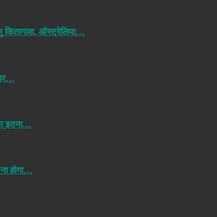
मु कितागावा, ऑस्ट्रेलिया…
 पर…
 का इतना…
ेना होगा…