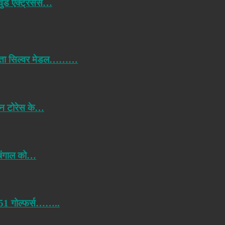
ीवुड एक्ट्रेसेस…
में जीता सिल्वर मेडल………
रोंन टोरेस के…
 बंगाल को…
ं 51 गोल्फर्स……..