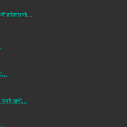
आईजी हरिलाल रहे…
…
पए…
़ रूपये खर्चा…