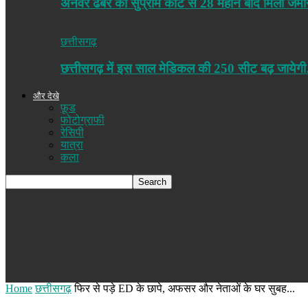
अनवर ढेबर को सुप्रीम कोर्ट से 28 महीने बाद मिली 
छत्तीसगढ़
छत्तीसगढ़ में इस साल मेडिकल की 250 सीट बढ़ जाय
और देखे
फ़ूड
फोटोग्राफी
रेसिपी
यात्रा
कला
Home
छत्तीसगढ़
फिर से पड़े ED के छापे, अफसर और नेताओं के घर सुबह...