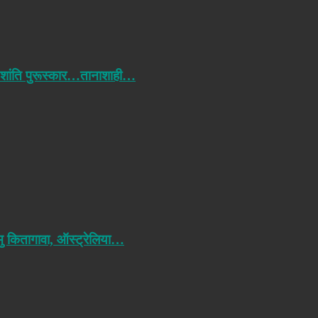
 शांति पुरूस्कार…तानाशाही…
मु कितागावा, ऑस्ट्रेलिया…