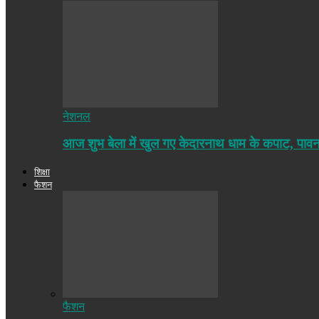
नेशनल
आज शुभ बेला में खुल गए केदारनाथ धाम के कपाट, पा
शिक्षा
फैशन
फैशन