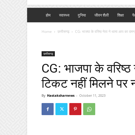
होम
स्वास्थ्य
दुनिया
जीवन शैली
शिक्षा
फ
Home
छत्तीसगढ़
CG: भाजपा के वरिष्ठ नेता ने थामा आप का दमन,
छत्तीसगढ़
CG: भाजपा के वरिष्ठ
टिकट नहीं मिलने पर 
By
Hastaksharnews
-
October 11, 2023