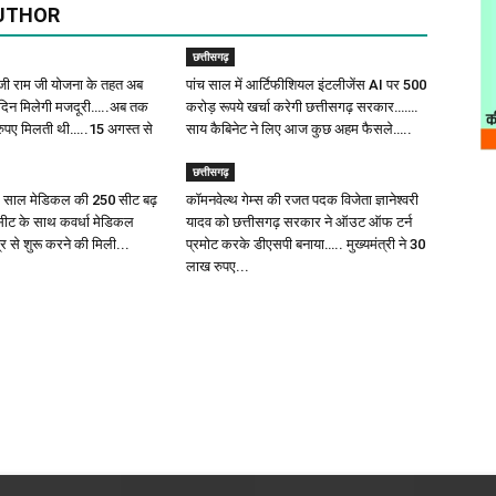
UTHOR
छत्तीसगढ़
ी राम जी योजना के तहत अब
पांच साल में आर्टिफीशियल इंटलीजेंस AI पर 500
िदिन मिलेगी मजदूरी…..अब तक
करोड़ रूपये खर्चा करेगी छत्तीसगढ़ सरकार…….
 रुपए मिलती थी…..15 अगस्त से
साय कैबिनेट ने लिए आज कुछ अहम फैसले…..
छत्तीसगढ़
इस साल मेडिकल की 250 सीट बढ़
कॉमनवेल्थ गेम्स की रजत पदक विजेता ज्ञानेश्वरी
सीट के साथ कवर्धा मेडिकल
यादव को छत्तीसगढ़ सरकार ने ऑउट ऑफ टर्न
 से शुरू करने की मिली...
प्रमोट करके डीएसपी बनाया….. मुख्यमंत्री ने 30
लाख रुपए...