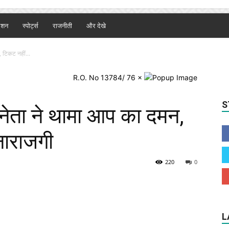
ैशन
स्पोर्ट्स
राजनीती
और देखे
 टिकट नहीं...
R.O. No 13784/ 76
×
S
 नेता ने थामा आप का दमन,
नाराजगी
220
0
L