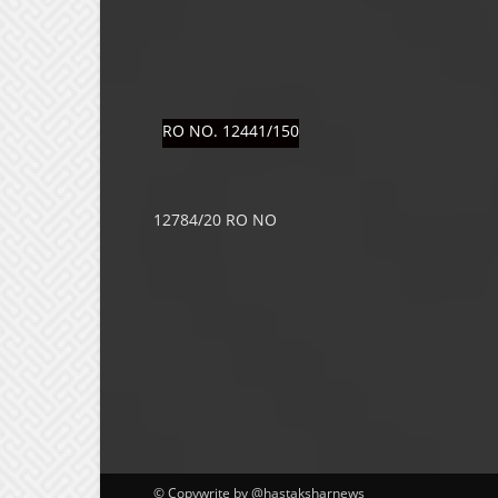
RO NO. 12441/150
12784/20 RO NO
© Copywrite by @hastaksharnews