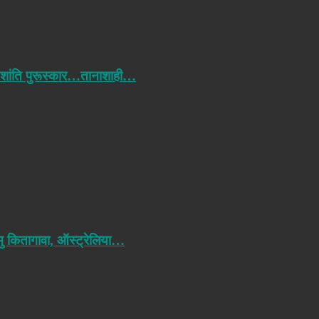
 शांति पुरूस्कार…तानाशाही…
मु कितागावा, ऑस्ट्रेलिया…