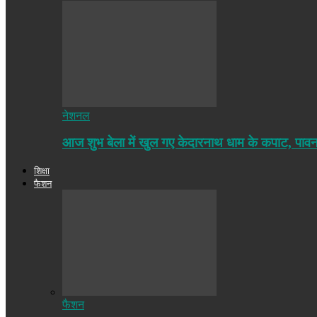
नेशनल
आज शुभ बेला में खुल गए केदारनाथ धाम के कपाट, पा
शिक्षा
फैशन
फैशन