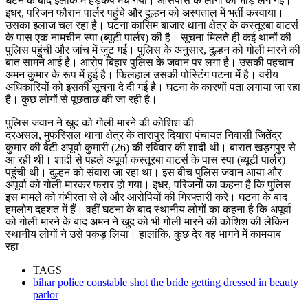
घटन के बाद इलाके में हड़कंप मच गया। आसपास के लोगों की भीड़ लग गई।
इधर, परिजन फौरान पार्लर पहुंचे और दुल्हन को अस्पताल में भर्ती करवाया।
उसका इलाज चल रहा है। घटना कासिम बाजार थाना क्षेत्र के कस्तूरबा वाटर्स
के पास एक नामचीन स्पा (ब्यूटी पार्लर) की है। सूचना मिलते ही कई थानों की
पुलिस पहुंची और जांच में जुट गई। पुलिस के अनुसार, दुल्हन को गोली मारने की
बात सामने आई है। आरोप बिहार पुलिस के जवान पर लगा है। उसकी पहचान
अमन कुमार के रूप में हुई है। फिलहाल उसकी पोस्टिंग पटना में है। वरीय
अधिकारियों को इसकी सूचना दे दी गई है। घटना के कारणों पता लगाया जा रहा
है। कुछ लोगों से पूछताछ की जा रही है।
पुलिस जवान ने खुद को गोली मारने की कोशिश की
दरअसल, मुफस्सिल थाना क्षेत्र के तारापुर दियारा पंचायत निवासी जितेंद्र
कुमार की बेटी अपूर्वा कुमारी (26) की रविवार की शादी थी। बारात खड़गपुर से
आ रही थी। शादी से पहले अपूर्वा कस्तूरबा वाटर्स के पास स्पा (ब्यूटी पार्लर)
पहुंची थी। दुल्हन को संवारा जा रहा था। इस बीच पुलिस जवान आया और
अपूर्वा को गोली मारकर फरार हो गया। इधर, परिजनों का कहना है कि पुलिस
इस मामले को गंभीरता से ले और आरोपियों की गिरफ्तारी करे। घटना के बाद
हमलोग दहशत में हैं। वहीं घटना के बाद स्थानीय लोगों का कहना है कि अपूर्वा
को गोली मारने के बाद अमन ने खुद को भी गोली मारने की कोशिश की लेकिन
स्थानीय लोगों ने उसे पकड़ लिया। हालांकि, कुछ देर वह भागने में कामयाब
रहा।
TAGS
bihar police constable shot the bride getting dressed in beauty
parlor