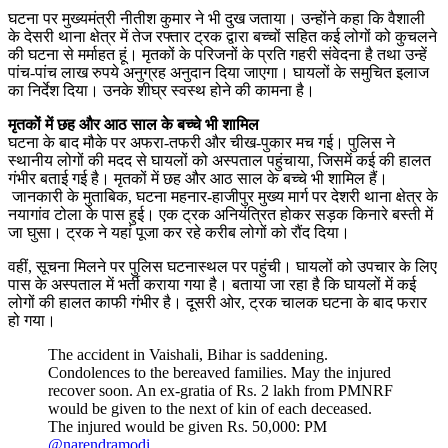
घटना पर मुख्यमंत्री नीतीश कुमार ने भी दुख जताया। उन्होंने कहा कि वैशाली
के देसरी थाना क्षेत्र में तेज रफ्तार ट्रक द्वारा बच्चों सहित कई लोगों को कुचलने
की घटना से मर्माहत हूं। मृतकों के परिजनों के प्रति गहरी संवेदना है तथा उन्हें
पांच-पांच लाख रुपये अनुग्रह अनुदान दिया जाएगा। घायलों के समुचित इलाज
का निर्देश दिया। उनके शीघ्र स्वस्थ होने की कामना है।
मृतकों में छह और आठ साल के बच्चे भी शामिल
घटना के बाद मौके पर अफरा-तफरी और चीख-पुकार मच गई। पुलिस ने
स्थानीय लोगों की मदद से घायलों को अस्पताल पहुंचाया, जिसमें कई की हालत
गंभीर बताई गई है। मृतकों में छह और आठ साल के बच्चे भी शामिल हैं।
जानकारी के मुताबिक, घटना महनार-हाजीपुर मुख्य मार्ग पर देशरी थाना क्षेत्र के
नयागांव टोला के पास हुई। एक ट्रक अनियंत्रित होकर सड़क किनारे बस्ती में
जा घुसा। ट्रक ने यहां पूजा कर रहे करीब लोगों को रौंद दिया।
वहीं, सूचना मिलने पर पुलिस घटनास्थल पर पहुंची। घायलों को उपचार के लिए
पास के अस्पताल में भर्ती कराया गया है। बताया जा रहा है कि घायलों में कई
लोगों की हालत काफी गंभीर है। दूसरी ओर, ट्रक चालक घटना के बाद फरार
हो गया।
The accident in Vaishali, Bihar is saddening.
Condolences to the bereaved families. May the injured
recover soon. An ex-gratia of Rs. 2 lakh from PMNRF
would be given to the next of kin of each deceased.
The injured would be given Rs. 50,000: PM
@narendramodi