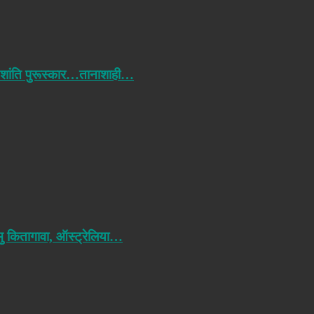
 शांति पुरूस्कार…तानाशाही…
मु कितागावा, ऑस्ट्रेलिया…