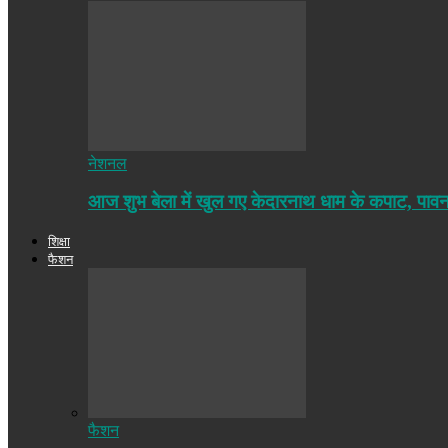
नेशनल
आज शुभ बेला में खुल गए केदारनाथ धाम के कपाट, पा
शिक्षा
फैशन
फैशन