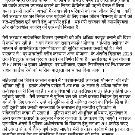
‘‘प्रधानमंत्री आवास योजना‘‘ के लाभ से वंचित लगभग 18 लाख हितग्राहियों
को पक्के आवास उपलब्ध कराने का निर्णय कैबिनेट की पहली बैठक में लिया
गया। इससे ग्रामीण अंचलों में आवासहीन परिवारों को नया जीवन मिलेगा। वहीं
मेरी सरकार घर-घर निर्मल जल पहुंचाने के लिए श्जल जीवन मिशनश् के कार्य को
शत-प्रतिशत पूर्ण करने हेतु अग्रसर हुई है। यह मेरी सरकार की न्यायप्रियता
और संवेदनशील नजरिए की एक बड़ी मिसाल है।
मेरी सरकार सार्वजनिक वितरण प्रणाली को और अधिक मजबूत बनाने की दिशा
में कार्य कर रही है। ‘‘वन नेशन वन राशन कार्ड‘‘ योजना, ‘‘ई-पॉस मशीन‘‘ के
माध्यम से बायोमेट्रिक प्रमाणीकरण की सुविधा उपलब्ध कराई गई है। मेरी
सरकार ने ‘‘प्रधानमंत्री गरीब कल्याण अन्न योजना‘‘ के अंतर्गत दिसम्बर 2028
तक निःशुल्क चावल प्रदाय करने का निर्णय लिया है। छत्तीसगढ़ में इस योजना
से 67 लाख 94 हजार अंत्योदय, प्राथमिकता, एकल निराश्रित एवं निःशक्तजन
राशन कार्डधारियों को मासिक पात्रता का चावल दिया जाएगा।
महिलाओं का जीवन आसान बनाने में ‘‘प्रधानमंत्री उज्ज्वला योजना‘‘ की बड़ी
भूमिका रही है। इसके अंतर्गत प्रदेश में अब तक 36 लाख से अधिक नवीन गैस
कनेक्शन जारी किए गए हैं। यह सुविधा भी शत-प्रतिशत पात्र हितग्राहियों तक
पहुंचाई जाएगी। मेरी सरकार ने पुलिस बल को अपने कर्त्तव्य निर्वहन हेतु सशक्त
बनाने के लिए एक ओर उन्हें नई सुविधाओं से सज्जित करने का निर्णय लिया है।
वहीं दूसरी ओर उनकी समस्याओं के समाधान हेतु मानवीय दृष्टिकोण से
संवेदनशील कदम भी उठाए हैं। पुलिस बल को आधुनिक हथियार, दूरसंचार व
अन्य आवश्यकताओं के अनुसार बेहतर गुणवत्ता के उपकरण दिए जाएंगे। नक्सल
प्रभावित क्षेत्रों में पुलिस अधोसंरचना के विकास हेतु लगभग 201 करोड़ रुपए
की लागत से कार्य शीघ्र पूर्ण कराए जाएंगे। मेरी सरकार प्रदेश में कानून का राज
स्थापित करने हेतु दृढ़ संकल्पित है तथा छत्तीसगढ़ को पूर्णतः नक्सल