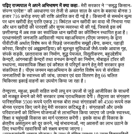
पढ़िए राज्यपाल ने अपने अभिभाषण में क्या कहा
– मेरी सरकार ने ‘‘समृद्ध किसान-
संपन्न प्रदेश‘‘ की अवधारणा पर तेजी से अमल साल के धान के बकाया बोनस 3
हजार 716 करोड़ रुपए की राशि अंतरित कर दी गई है। किसानों से समर्थन मूल्य
पर धान खरीदी हेतु प्रति एकड़ 21 क्विंटल धान खरीदी का वादा भी निभाया गया
और धान खरीदी की पारदर्शी और सुगम व्यवस्था भी की गई, जिससे इस वर्ष
छत्तीसगढ़ में अब तक का सर्वाधिक धान खरीदी का कीर्तिमान स्थापित हुआ है।
प्रधानमंत्री जनजाति आदिवासी न्याय महाअभियान (पीएम जनमन) के द्वारा
पीवीटीजी अर्थात् विशेष रूप से पिछड़े जनजातीय समूहों (बैगा, कमार, पहाड़ी
कोरवा, बिरहोर एवं अबूझमाड़िया) को मूलभूत सुविधाओं जैसे-पक्के आवास गृह,
संपर्क सड़कें, छात्रावास का निर्माण, शुद्ध पेयजल, विद्युतीकरण, बहुउद्देशीय
केन्द्रों, आंगनबाड़ी केन्द्रों तथा वनधन केन्द्रों का निर्माण, मोबाइल टॉवर की
स्थापना, व्यवसायिक शिक्षा एवं कौशल से परिपूर्ण करने हेतु मेरी सरकार कृत
संकल्पित है। पीएम जनमन महाअभियान के अंतर्गत विशेष रूप से संरक्षित
जनजातियों के स्वास्थ्य की जांच, उपचार एवं दवा वितरण हेतु 66 चलित
चिकित्सा इकाई वाहनों का उपयोग किया जा रहा है।
तेन्दूपत्ता, महुआ, इमली सहित सभी लघु वन उपजों से जुड़े आजीविका के साधनों
को मजबूत बनाने को मेरी सरकार उच्च प्राथमिकता देगी। तेंदूपत्ता का संग्रहण
पारिश्रमिक 5500 रूपये प्रति मानक बोरा तथा संग्राहकों को 4500 रूपये तक
बोनस प्रदाय किए जाने हेतु मेरी सरकार कटिबद्ध है। संग्राहकों और उनके
परिवारजनों को विभिन्न योजनाओं से लाभान्वित किया जाएगा जो उनके स्वास्थ्य,
शिक्षा व चहुंमुखी विकास का मार्ग प्रशस्त करेंगी। इसके साथ ही विकास के
क्षेत्रीय असंतुलन को दूर करने, नई संभावनाओं, नए अवसरों का लाभ उठाने के
लिए स्थानीय रहवासियों को सक्षम बनाया जाएगा।