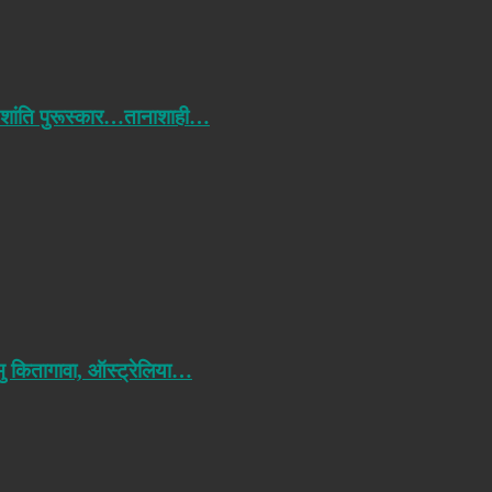
 शांति पुरूस्कार…तानाशाही…
मु कितागावा, ऑस्ट्रेलिया…