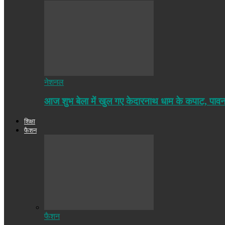
नेशनल
आज शुभ बेला में खुल गए केदारनाथ धाम के कपाट, पा
शिक्षा
फैशन
फैशन