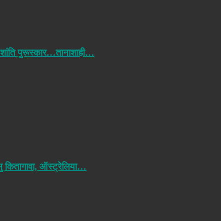
 शांति पुरूस्कार…तानाशाही…
मु कितागावा, ऑस्ट्रेलिया…