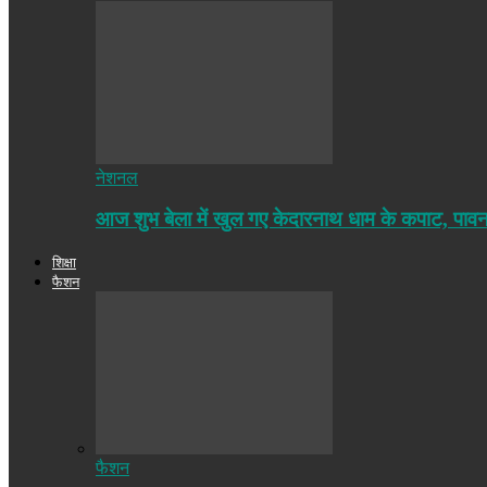
नेशनल
आज शुभ बेला में खुल गए केदारनाथ धाम के कपाट, पा
शिक्षा
फैशन
फैशन