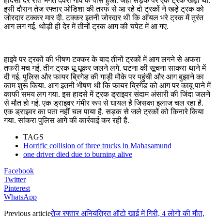
हादसा देर रात भगत देवरी गांव के पास हुआ. जहां सड़क पर एक ट्रक खड़ा था.
इसी दौरान तेज रफ्तार ओडिशा की तरफ से आ रहे दो ट्रकों ने खड़े ट्रक को
जोरदार टक्कर मार दी. टक्कर इतनी जोरदार थी कि ऑयल भरे ट्रक में तुरंत
आग लग गई. थोड़ी ही देर में तीनों ट्रक आग की चपेट में आ गए.
हाइवे पर ट्रकों की भीषण टक्कर के बाद तीनों ट्रकों में आग लगने से अफरा
तफरी मच गई. तीन ट्रक धू धूकर जलने लगे. घटना की सूचना साकरा थाने में
दी गई. पुलिस और फायर ब्रिगेड की गाड़ी मौके पर पहुंची और आग बुझाने का
काम शुरू किया. आग इतनी भीषण थी कि फायर ब्रिगेड को आग पर काबू पाने में
काफी समय लग गया. इस हादसे में ट्रक ड्राइवर संदाम अंसारी की जिंदा जलने
से मौत हो गई. एक ड्राइवर गंभीर रूप से घायल है जिसका इलाज चल रहा है.
एक ड्राइवर का पता नहीं चल पाया है. सड़क से जले ट्रकों को किनारे किया
गया. सांकरा पुलिस आगे की कार्रवाई कर रही है.
TAGS
Horrific collision of three trucks in Mahasamund
one driver died due to burning alive
Facebook
Twitter
Pinterest
WhatsApp
Previous article
तेज रफ्तार अनियंत्रित ऑटो खाई में गिरी, 4 लोगों की मौत,