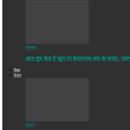
नेशनल
आज शुभ बेला में खुल गए केदारनाथ धाम के कपाट, पा
शिक्षा
फैशन
फैशन