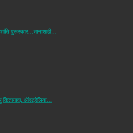
 शांति पुरूस्कार…तानाशाही…
मु कितागावा, ऑस्ट्रेलिया…