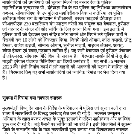
माओवादियों की उपस्थिति की सूचना मिलने पर बस्तर रेंज के पुलिस
महानिरीक्षक सुन्दरराज पी., दंतेवाड़ा रेंज के उप पुलिस महानिरीक्षक कमललोचन
कश्यप, सीआरपीएफ के उप पुलिस महानिरीक्षक विकास कठेरिया एवं पुलिस
अधीक्षक गौरव राय के मार्गदर्शन में डीआरजी, बस्तर फाइटर्स दंतेवाड़ा तथा
सीआरपीएफ 230 बटालियन यंग प्लाटून नरेली का संयुक्त बल बेचपाल, हुर्रेपाल
एवं गहनार के जंगल की ओर सर्चिंग के लिए रवाना किया गया। इस इलाके में
पुलिस पार्टी को देखकर कुछ संदिग्ध लोग भागने और छिपने लगे पुलिस पार्टी ने
घेराबंदी कर 10 लोगों को गिरफ्तार किया, जिनमें मोती ओयाम, कारू कड़ती, छोटू
हेमला, राजेश कड़ती, सोमारू ओयाम, सुनील माड़वी, माड़का लेकाम, आयतु,
कोया हेमला एवं बचलू मड़काम शामिल हैं। यह सभी बेचापाल एवं हुर्रेपाल पंचायत
डीएकेएमएस, सीएनएम मिलिशिया के सदस्य है। गिरफ्तार माओवादियों में सुनील
माड़वी हुर्रेपाल पंचायत मिलिशिया का डिप्टी कमांडर है। यह सभी 26 नवम्बर
2023 को भांसी निर्माण कार्य में लगे वाहनों की आगजनी की घटना में शामिल रहे
हैं। गिरफ्तार किए गए सभी माओवादियों को न्यायिक रिमांड पर भेज दिया गया
है।
सुकमा में गिराया गया नक्सल स्मारक
मुख्यमंत्री विष्णु देव साय के निर्देश के परिपालन में पुलिस एवं सुरक्षा बलों द्वारा
राज्य में नक्सलियों के विरूद्ध कार्रवाई तेज कर दी गई है। नक्सल उन्मूलन
अभियान के तहत बस्तर अंचल के सुदूर इलाकों में एरिया डामिनेशन और काम्बिंग
शुरू कर दी गई है। बड़े पैमाने पर सर्चिंग की जा रही है। इसी सिलसिले में सुकमा
जिले के सलातोंग गांव के मध्य नक्सलियों द्वारा बनाया गया विशालकाय स्मारक