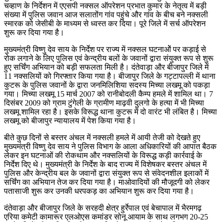
चव्हाण के निर्देशन में एएसपी नक्सल ऑपरेशन प्रभात कुमार के नेतृत्व में बड़ी
संख्या में पुलिस जवान आज सलातोंग गांव पहुंचे और गांव के बीच बने नक्सली
स्मारक को जेसीबी के माध्यम से ध्वस्त कर दिया। पूरे जिले में सर्च ऑपरेशन
शुरू कर दिया गया है।
मुख्यमंत्री विष्णु देव साय के निर्देश पर राज्य में नक्सल घटनाओें पर कड़ाई से
रोक लगाने के लिए पुलिस एवं केन्द्रीय बलों के जवानों द्वारा संयुक्त रूप से शुरू
हुए सर्चिंग अभियान को बड़ी सफलता मिली है। दंतेवाड़ा और बीजापुर जिले में
11 नक्सलियों को गिरफ्तार किया गया है। बीजापुर जिले के गट्टापल्ली में थाना
कुटरू के पुलिस जवानों के द्वारा जनमिलिशिया सदस्य मिच्या लखमू को पकड़ा
गया। मिच्या लखमू 15 मार्च 2007 को रानीबोदली कैम्प हमले में शामिल था। 7
दिसंबर 2009 को ग्राम टुंगेली के ग्रामीण माढ़वी दुलगो के हत्या में भी मिच्या
लखमू शामिल रहा है। इसके विरूद्ध थाना कुटरू में दो वारंट भी लंबित है। मिच्या
लखमू को बीजापुर न्यायालय में पेश किया गया है।
बीते कुछ दिनों से बस्तर अंचल में नक्सली हमले में आयी तेजी को देखते हुए
मुख्यमंत्री विष्णु देव साय ने पुलिस विभाग के आला अधिकारियों की आपात बैठक
लेकर इन घटनाओं की रोकथाम और नक्सलियों के विरूद्ध कड़ी कार्रवाई के
निर्देश दिए थे। मुख्यमंत्री के निर्देश के बाद राज्य में विशेषकर बस्तर अंचल में
पुलिस और केन्द्रीय बल के जवानों द्वारा संयुक्त रूप से संवेदनशील इलाकों में
सर्चिंग का अभियान तेज कर दिया गया है। माओवादियों की मौजूदगी को लेकर
पतासाजी शुरू कर उनकी धरपकड़ का अभियान शुरू कर दिया गया है।
दंतेवाड़ा और बीजापुर जिले के सरहदी क्षेत्र हुर्रेपाल एवं बेचापाल में भैरमगढ़
एरिया कमेटी कामारूर एलओएस कमांडर सोनू आयाम के साथ लगभग 20-25