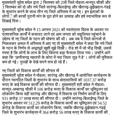
मुख्यमंत्री भूपेश बघेल द्वारा 2 सितम्बर को 29वें जिले मोहला-मानपुर-चौकी और
3 सितम्बर को दो और नये जिले सारंगढ़-बिलाईगढ़ और खैरागढ़-छुईखदान-गंडई
के शुभारंभ करने के साथ तीन नए जिले अस्तित्व में आ गए। इन इलाकों के
लोगांे की बरसों पुरानी मांग के पूरा होने का उत्साह और हर्ष स्वाभाविक रूप से
दिखाई दिया।
मुख्यमंत्री भूपेश बघेल ने 15 अगस्त 2021 को स्वतंत्रता दिवस के अवसर पर
प्रशासनिक कार्यों में कसावट लाने एवं आम जनता को सहूलियत पहुंचाने के
उद्देश्य से नए जिलों के गठन की घोषणा की थी। अब जब ये जिले कागजों से
निकलकर असल में अस्तित्व में आए गए तो मुख्यमंत्री बघेल ने कहा कि नये जिले
के गठन के निर्णय से अभूतपूर्व खुशी मुझे दिखी। रोड शो में जो भीड़ दिखी, उससे
स्पष्ट है कि लोगों के लाभ के लिए कितना बड़ा फैसला लिया गया। उन्होंने आगे
कहा कि ‘छत्तीसगढ़ महतारी के कोरा में नवा जिला जुड़ गे हे’। लोगों की मुश्किल
कम हो गई। पुरखों के देखे सपने सच हो रहे हैं।
नए जिलों को विकास कार्यों की सौगात भी
मुख्यमंत्री भूपेश बघेल ने मोहला, सारंगढ़ और खैरागढ़ में आयोजित कार्यक्रम के
दौरान नवगठित जिलों के शुभारंभ के साथ क्षेत्रवासियों को 1037.37 करोड़
रूपए के कई विकास कार्याें की सौगात दी। मुख्यमंत्री श्री बघेल ने मोहला-
मानपुर-अम्बागढ़ चौकी में 106 करोड़ रूपए के विकास कार्यों का भूमिपूजन एवं
लोकार्पण किया वहीं सारंगढ़ और खैरागढ़ में विकास एवं निर्माण कार्यों के लिए
931 करोड़ 37 लाख रूपए की सौगात दी। उन्होंने सारंगढ़-बिलाईगढ़ जिले के
शुभारंभ अवसर पर 512.29 करोड़ के विकास कार्याे का भूमिपूजन एवं 54.52
करोड़ के विकास कार्याे का लोकार्पण किया, जबकि खैरागढ़-छुईखदान-गंडई
जिले के शुभारंभ कार्यक्रम में 364 करोड़ 56 लाख रूपए के विकास कार्याे की