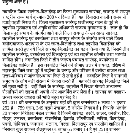
बाहुल्य क्षेत्र है।
नवगठित जिला सारंगढ़-बिलाईगढ़ का जिला मुख्यालय सारंगढ़, रायगढ़ से रायपुर
राष्ट्रीय राज्य मार्ग क्रमांक 200 पर स्थित है। यहां रियासत कालीन समय से
हवाई पट्टी स्थित है। जिला मुख्यालय सारंगढ़ छत्तीसगढ़ गठन के पूर्व से
तहसील मुख्यालय एवं अनुविभागीय अधिकारी राजस्व मुख्यालय है। ज्ञात हो कि
बिलासपुर संभाग के अंतर्गत आने वाले जिला रायगढ़ के उप खण्ड सारंगढ़,
तहसील सारंगढ़ एवं बरमकेला तथा रायपुर संभाग के अंतर्गत आने वाले जिला
बलौदाबाजार-भाटापारा के उप खण्ड-बिलाईगढ़ तथा तहसील बिलाईगढ़ को
शामिल करते हुए नये जिले सारंगढ़-बिलाईगढ़ का गठन किया गया है, जिसमें तीन
तहसील सारंगढ़, बरमकेला एवं बिलाईगढ़ एवं उप तहसील कोसीर तथा भटगांव
शामिल होंगे। नवगठित जिले में तीन जनपद पंचायत सारंगढ़, बरमकेला व
बिलाईगढ़ शामिल हैं। इस नवगठित जिलेे की सीमाएं उत्तर में रायगढ़, दक्षिण में
महासमुंद जिले तथा पूर्व में उड़ीसा के बरगढ़ और पश्चिम में बलौदा बाजार तथा
उत्तर-पश्चिम में जांजगीर-चाम्पा जिले से लगी हुई है। नवगठित जिले में रामनामी
समुदाय के लोग बड़ी संख्या में निवास करते हैं। महानदी सारंगढ़-बिलाईगढ़ जिले
की मुख्य नदी है। वहीं जिले के सारंगढ़- तहसील में स्थित गोमर्डा अभ्यारण्य
सैलानियों को सहज ही अपनी ओर आकर्षित कर लेता है। सारंगढ़ का दशहरा-
उत्सव बस्तर-दशहरा की भांति बहुत प्रसिद्व है।
वर्ष 2011 की जनगणना के अनुसार यहां की कुल जनसंख्या 6 लाख 17 हजार
252 है। 759 ग्राम, 349 ग्राम पंचायत, 5 नगरीय निकाय है। जिसके अंतर्गत
20 राजस्व निरीक्षक मंडल शामिल है जिनमें सारंगढ़, हरदी, सालर, कोसीर, छिंद,
गोड़म, उलखर, बरमकेला, गोबरसिंघा, देवगांव, डोंगरीपाली, सरिया, बिलाईगढ़,
पवनी, गोविंदवन, जमगहन, भटगांव, गिरसा, बिलासपुर एवं सरसीवा शामिल है।
जिसका कुल राजस्व क्षेत्रफल 01 लाख 65 हजार 14 है एवं 2518 राजस्व