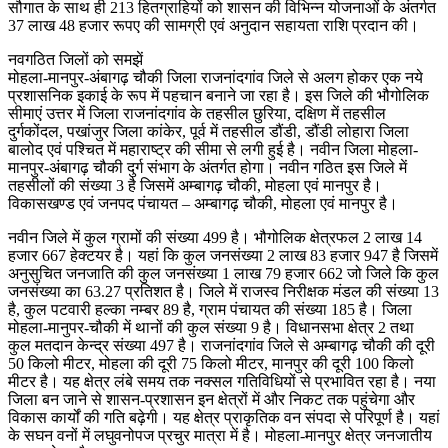
सौगात के साथ ही 213 हितग्राहियों को शासन की विभिन्न योजनाओं के अंतर्गत
37 लाख 48 हजार रूपए की सामग्री एवं अनुदान सहायता राशि प्रदान की।
नवगठित जिलों को समझें
मोहला-मानपुर-अंबागढ़ चौकी जिला राजनांदगांव जिले से अलग होकर एक नये
प्रशासनिक इकाई के रूप में पहचान बनाने जा रहा है। इस जिले की भौगोलिक
सीमाएं उत्तर में जिला राजनांदगांव के तहसील छुरिया, दक्षिण में तहसील
दुर्गकोंदल, पखांजुर जिला कांकेर, पूर्व में तहसील डौंडी, डौंडी लोहारा जिला
बालोद एवं पश्चित में महाराष्ट्र की सीमा से लगी हुई है। नवीन जिला मोहला-
मानपुर-अंबागढ़ चौकी दुर्ग संभाग के अंतर्गत होगा। नवीन गठित इस जिले में
तहसीलों की संख्या 3 है जिसमें अम्बागढ़ चौकी, मोहला एवं मानपुर है।
विकासखण्ड एवं जनपद पंचायत – अम्बागढ़ चौकी, मोहला एवं मानपुर है।
नवीन जिले में कुल ग्रामों की संख्या 499 है। भौगोलिक क्षेत्रफल 2 लाख 14
हजार 667 हेक्टयर है। यहां कि कुल जनसंख्या 2 लाख 83 हजार 947 है जिसमें
अनुसुचित जनजाति की कुल जनसंख्या 1 लाख 79 हजार 662 जो जिले कि कुल
जनसंख्या का 63.27 प्रतिशत है। जिले में राजस्व निरीक्षक मंडल की संख्या 13
है, कुल पटवारी हल्का नम्बर 89 है, ग्राम पंचायत की संख्या 185 है। जिला
मोहला-मानुपर-चौकी में थानों की कुल संख्या 9 है। विधानसभा क्षेत्र 2 तथा
कुल मतदान केन्द्र संख्या 497 है। राजनांदगांव जिले से अम्बागढ़ चौकी की दूरी
50 किलो मीटर, मोहला की दूरी 75 किलो मीटर, मानपुर की दूरी 100 किलो
मीटर है। यह क्षेत्र लंबे समय तक नक्सल गतिविधियों से प्रभावित रहा है। नया
जिला बन जाने से शासन-प्रशासन इन क्षेत्रों में और निकट तक पहुंचेगा और
विकास कार्यों की गति बढ़ेगी। यह क्षेत्र प्राकृतिक वन संपदा से परिपूर्ण है। यहां
के सघन वनों में लघुवनोपज प्रचुर मात्रा में है। मोहला-मानपुर क्षेत्र जनजातीय