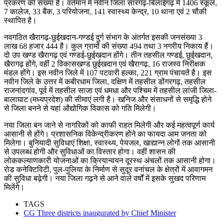
प्रकरण की संख्या है। वर्तमान में नवीन जिला सारंगढ़-बिलाईगढ़ में 1406 स्कूल,
7 कालेज, 33 बैंक, 3 परियोजना, 141 स्वास्थ्य केन्द्र, 10 थाना एवं 2 चौकी
स्थापित है।
नवगठित खैरागढ़-छुईखदान-गण्डई दुर्ग संभाग के अंतर्गत इसकी जनसंख्या 3
लाख 68 हजार 444 है। कुल ग्रामों की संख्या 494 तथा 3 नगरीय निकाय हैं।
दो उप खण्ड खैरागढ़ एवं गण्डई-छुईखदान होंगे। तीन तहसील गण्डई, छुईखदान,
खैरागढ़ होंगे, वहीं 2 विकासखण्ड छुईखदान एवं खैरागढ़, 16 राजस्व निरीक्षक
मंडल होंगे। इस नवीन जिले में 107 पटवारी हल्का, 221 ग्राम पंचायतें है। इस
नवीन जिले के उत्तर में कबीरधाम जिला, दक्षिण में तहसील डोंगरगढ़, तहसील
राजनांदगांव, पूर्व में तहसील साजा एवं धमधा और पश्चिम में तहसील लांजी जिला-
बालाघाट (मध्यप्रदेश) की सीमाएं लगी है। खनिज और संसाधनों से समृद्धि होने
से जिला बनने से यहां औद्योगिक विकास को गति मिलेगी।
नया जिला बन जाने से नागरिकों को काफी राहत मिलेगी और कई महत्वपूर्ण कार्य
आसानी से होंगे। प्रशासनिक विकेन्द्रीकरण होने का फायदा आम जनता को
मिलेगा। बुनियादी सुविधाएं शिक्षा, स्वास्थ्य, पेयजल, खाद्यान्न लोगों तक आसानी
से उपलब्ध होगी और सुविधाओं का विस्तार होगा। वहीं शासन की
लोककल्याणकारी योजनाओं का क्रियान्वयन दूरस्थ अंचलों तक आसानी होगा।
रोड कनेक्टिविटी, पुल-पुलिया के निर्माण से सुदूर वनांचल के क्षेत्रों में आवागमन
की सुविधा बढ़ेगी। नया जिला गढ़ने से आने वाले वर्षों में इसके सुखद परिणाम
मिलेंगे।
TAGS
CG Three districts inaugurated by Chief Minister