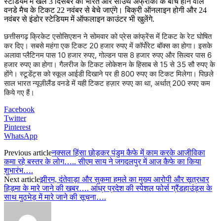
स्टेडियम में खेले 3 दिसंबर को भारत और साउथ अफ्रीका के बीच होने वाले
वनडे मैच के टिकट 22 नवंबर से बेचे जाएंगे। बिक्री ऑनलाइन होगी और 24
नवंबर से इंडोर स्टेडियम में ऑफलाइन काउंटर भी खुलेंगे.
छत्तीसगढ़ क्रिकेट एसोसिएशन ने सोमवार को प्रेस कांफ्रेंस में टिकट के रेट घोषित
कर दिए। सबसे महंगा एक टिकट 20 हजार रुपए में कॉर्पोरेट बॉक्स का होगा। इसके
अलावा प्लैटिनम पास 10 हजार रुपए, गोल्डन पास 8 हजार रुपए और सिल्वर पास 6
हजार रुपए का होगा। गैलरीज के टिकट लोकेशन के हिसाब से 15 से 35 सौ रुपए के
होंगे। स्टूडेंट्स को स्कूल आईडी दिखाने पर ही 800 रुपए का टिकट मिलेगा। पिछले
साल भारत न्यूज़ीलैंड वनडे में यही टिकट हज़ार रुपए का था, अर्थात् 200 रुपए कम
किये गए हैं।
Facebook
Twitter
Pinterest
WhatsApp
Previous article
नक्सल हिंसा छोड़कर पंडुम कैफे में काम करके आजीविका
कमा रहे बस्तर के लोग….. सीएम साय ने जगदलपुर में आज कैफे का किया
शुभारंभ….
Next article
झीरम, दंतेवाड़ा और सुकमा हमले का मुख्य आरोपी और सूत्रधार
हिड़मा के मारे जाने की खबर…. आंध्र प्रदेश की स्पेशल फोर्स ग्रैंडहाउंड्स के
साथ मुठभेड़ में मारे जाने की सूचना….