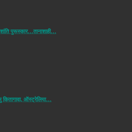
 शांति पुरूस्कार…तानाशाही…
मु कितागावा, ऑस्ट्रेलिया…