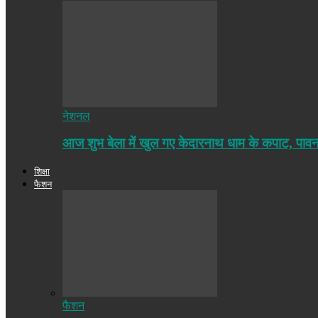
नेशनल
आज शुभ बेला में खुल गए केदारनाथ धाम के कपाट, पा
शिक्षा
फैशन
फैशन