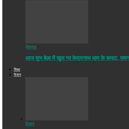
नेशनल
आज शुभ बेला में खुल गए केदारनाथ धाम के कपाट, पा
शिक्षा
फैशन
फैशन