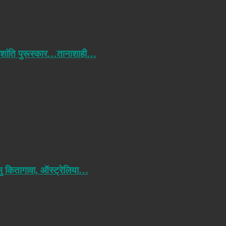
 शांति पुरूस्कार…तानाशाही…
मु कितागावा, ऑस्ट्रेलिया…