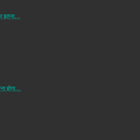
 का इतना…
ेना होगा…