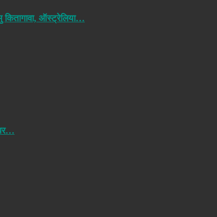
मु कितागावा, ऑस्ट्रेलिया…
 पर…