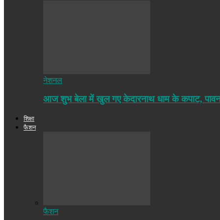
नेशनल
आज शुभ बेला में खुल गए केदारनाथ धाम के कपाट, पा
शिक्षा
फैशन
फैशन