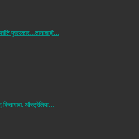
 शांति पुरूस्कार…तानाशाही…
मु कितागावा, ऑस्ट्रेलिया…