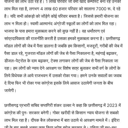
योजना का लाभ उठा रहे है। 1 लाख परिवार जो वर्मी खाद कम्पोस्ट बना रहे उनको
लाभ मिल रहा है, लगभग 4 लाख 60 हजार परिवार को सालाना 7000 रू. दे रहे
है। यदि सभी आंकड़ो को जोंड़ेगे कोई परिवार बचता है। जिससे हमारी योजना का
लाभ न मिला हो। स्वामी आत्मानंद अंग्रेजी स्कूलों का लोगों को लाभ मिल रहा।
भाजपा के पास हमारा मुकाबला करने को कुछ नहीं है। वह धर्मांतरण एवं
सांप्रदायिकता की राजनीति करती है उसका हमको मुकाबला करना है। छत्तीसगढ़
मॉडल लोगों की जेब में पैसा डालना है जबकि हम किसानों, मजदूरों, गरीबों की जेब में
पैसा डाल रहे, गुजरात मॉडल लोगों की जेब से पैसा निकालना है, महंगाई बढ़ाकर,
डीजल-पेट्रोल के दाम बढ़ाकर, टेक्स लगाकर लोगों की जेब से पैसा निकाला जा
रहा। हम लोगों को न्याय देने आरक्षण पर विशेष सत्र बुलाकर सभी वर्ग के लोगों के
लिये विधेयक ले आये राजभवन में उसको रोका गया। हमने उनके सवालों का जवाब
दे दिया फिर भी रोका गया कांग्रेस इसके लिये आवाज उठायेगी जनता के बीच
जायेगी।
छत्तीसगढ़ प्रभारी सचिव सप्तगिरी शंकर उल्का ने कहा कि छत्तीसगढ़ में 2023 में
कांग्रेस की पुनः सरकार बनेगी। गोबर खरीदी से किसान न्याय योजना से सबको
लाभ मिल रहा है। दीपक बैज लोकसभा में बात उठाये थे आरक्षण मामले में। इंदिरा
जी के बाद सबसे अच्छा काम किया भूपेश बघेल सरकार ने। पुनिया जी बूथ-बूथ