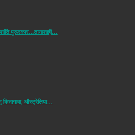
 शांति पुरूस्कार…तानाशाही…
मु कितागावा, ऑस्ट्रेलिया…