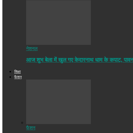
नेशनल
आज शुभ बेला में खुल गए केदारनाथ धाम के कपाट, पा
शिक्षा
फैशन
फैशन