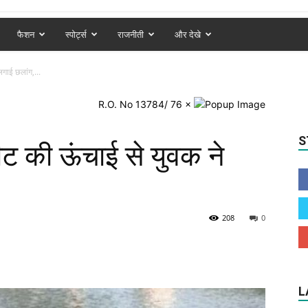
फैशन
स्पोर्ट्स
राजनीती
और देखे
गाई छलांग,...
R.O. No 13784/ 76
×
S
ीट की ऊंचाई से युवक ने
208
0
L