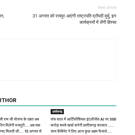
Next article
ान,
31 अगस्त को रायपुर आएंगी राष्ट्रपति द्रौपदी मुर्मु, इन
कार्यक्रमों में लेंगी हिस्सा
UTHOR
छत्तीसगढ़
ी राम जी योजना के तहत अब
पांच साल में आर्टिफीशियल इंटलीजेंस AI पर 500
िदिन मिलेगी मजदूरी…..अब तक
करोड़ रूपये खर्चा करेगी छत्तीसगढ़ सरकार…….
 रुपए मिलती थी…..15 अगस्त से
साय कैबिनेट ने लिए आज कुछ अहम फैसले…..