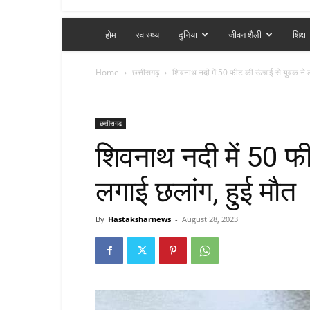
होम
स्वास्थ्य
दुनिया
जीवन शैली
शिक्षा
Home
छत्तीसगढ़
शिवनाथ नदी में 50 फीट की ऊंचाई से युवक ने ल
छत्तीसगढ़
शिवनाथ नदी में 50 फ
लगाई छलांग, हुई मौत
By
Hastaksharnews
-
August 28, 2023