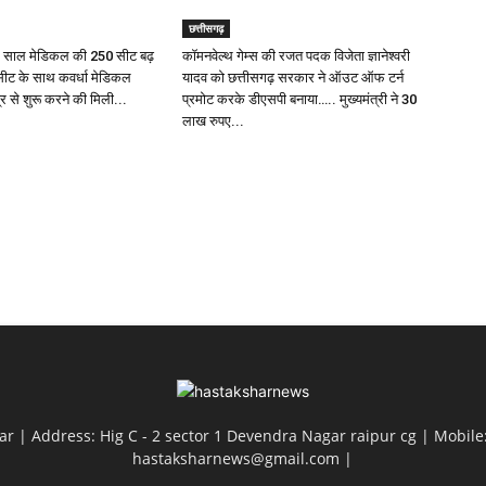
छत्तीसगढ़
इस साल मेडिकल की 250 सीट बढ़
कॉमनवेल्थ गेम्स की रजत पदक विजेता ज्ञानेश्वरी
सीट के साथ कवर्धा मेडिकल
यादव को छत्तीसगढ़ सरकार ने ऑउट ऑफ टर्न
 से शुरू करने की मिली...
प्रमोट करके डीएसपी बनाया….. मुख्यमंत्री ने 30
लाख रुपए...
ar | Address: Hig C - 2 sector 1 Devendra Nagar raipur cg | Mobile
hastaksharnews@gmail.com |