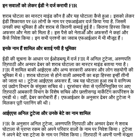
इन सवालों को लेकर ईडी ने दर्ज करायी FIR
शराब घोटला का मास्‍टर माइंड कौन है और यह घोटाला कैसे हुआ। इसको लेकर
ईडी शिकायत पर 68 लोगों के नाम पर एफआईआर दर्ज किया गया है. जिसमें
उनकी क्‍या भूमिका है और शराब से कितनी कमाई हुई है। कितना हिस्‍सा किस
अफसर और नेता को मिला है। इस पैसे को नेताओं और अफसरों ने कहां और
कैसे निवेश किया। इन सभी प्रश्‍नों का जवाब एफआईआर में भी मौजूद हैं।
इनके नाम हैं शामिल और बताई गयी है भूमिका
ईडी की सूचना के आधार पर ईओडब्‍ल्‍यू में दर्ज FIR में अनिल टुटेजा, अरुणपति
त्रिपाठी और अनवर ढेबर को शराब घोटाला का मास्‍टर माइंड बताया गया है।
FIR में शामिल बाकी आईएएस और अन्‍य सरकारी अफसर और लोग सहयोगी की
भूमिका में थे। शराब घोटाला से होने वाली आमदनी का बड़ा हिस्‍सा इन्‍हीं तीनों
को जाता था। टुटेजा आईएएस अफसर हैं, जब यह घोटाला हुआ तब वे वाणिज्‍य
एवं उद्योग विभाग के संयुक्‍त सचिव थे। दूरसंचार सेवा से प्रतिनियुक्ति पर आए
त्रिपाठी आबकारी विभाग के विशेष सचिव और छत्‍तीसगढ़ मार्केटिंग कार्पोरेशन के
एमडी थे। वहीं, ढेबर कारोबारी हैं। एफआईआर के अनुसार ढेबर और टुटेजा ने
मिलकर पूरी प्‍लानिंग की थी।
आईएएस अनिल टुटेजा और उनके बेटे का नाम शामिल
FIR के अनुसार अनिल टुटेजा, अरुणपति त्रिपाठी और अनवर ढेबर ने शराब
घोटाला से प्राप्‍त रकम को अपने परिवार वालों के नाम पर निवेश किया। टुटेजा
ने अपने बेटे यश टुटेजा के नाम पर निवेश किया। त्रिपाठी ने अपनी पत्‍नी मंजूला