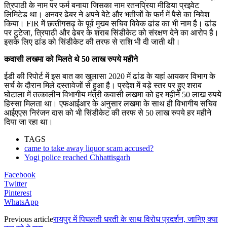
त्रिपाठी के नाम पर फर्म बनाया जिसका नाम रतनप्रिया मीडिया प्रइवेट
लिमिटेड था। अनवर ढेबर ने अपने बेटे और भतीजों के फर्म में पैसे का निवेश
किया। FIR में छत्‍तीगसढ़ के पूर्व मुख्‍य सचिव विवेक ढांड का भी नाम है। ढांड
पर टुटेजा, त्रिपाठी और ढेबर के शराब सिंडीकेट को संरक्षण देने का आरोप है।
इसके लिए ढांड को सिंडीकेट की तरफ से राशि भी दी जाती थी।
कवासी लखमा को मिलते थे 50 लाख रुपये महीने
ईडी की रिपोर्ट में इस बात का खुलासा 2020 में ढांड के यहां आयकर विभाग के
सर्च के दौरान मिले दस्‍तावेजों से हुआ है। प्रदेश में बड़े स्‍तर पर हुए शराब
घोटाला में तत्‍कालीन विभागीय मंत्री कवासी लखमा को हर महीने 50 लाख रुपये
हिस्‍सा मिलता था। एफआईआर के अनुसार लखमा के साथ ही विभागीय सचिव
आईएएस निरंजन दास को भी सिंडीकेट की तरफ से 50 लाख रुपये हर महीने
दिया जा रहा था।
TAGS
came to take away liquor scam accused?
Yogi police reached Chhattisgarh
Facebook
Twitter
Pinterest
WhatsApp
Previous article
रायपुर में पिघलती धरती के साथ विरोध प्रदर्शन, जानिए क्या