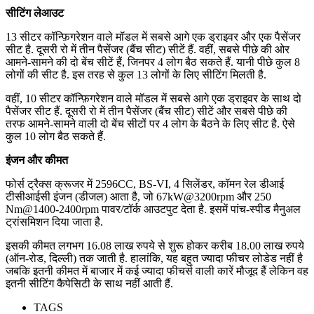
सीटिंग लेआउट
13 सीटर कॉन्फ़िगरेशन वाले मॉडल में सबसे आगे एक ड्राइवर और एक पैसेंजर
सीट है. दूसरी रो में तीन पैसेंजर (बैंच सीट) सीटें हैं. वहीं, सबसे पीछे की ओर
आमने-सामने की दो बेंच सीटें हैं, जिनपर 4 लोग बैठ सकते हैं. यानी पीछे कुल 8
लोगों की सीट है. इस तरह से कुल 13 लोगों के लिए सीटिंग मिलती है.
वहीं, 10 सीटर कॉन्फ़िगरेशन वाले मॉडल में सबसे आगे एक ड्राइवर के साथ दो
पैसेंजर सीट हैं. दूसरी रो में तीन पैसेंजर (बैंच सीट) सीटें और सबसे पीछे की
तरफ आमने-सामने वाली दो बेंच सीटों पर 4 लोग के बैठने के लिए सीट है. ऐसे
कुल 10 लोग बैठ सकते हैं.
इंजन और कीमत
फोर्स ट्रैक्स क्रूजर में 2596CC, BS-VI, 4 सिलेंडर, कॉमन रेल डीआई
टीसीआईसी इंजन (डीजल) आता है, जो 67kW@3200rpm और 250
Nm@1400-2400rpm पावर/टॉर्क आउटपुट देता है. इसमें पांच-स्पीड मैनुअल
ट्रांसमिशन दिया जाता है.
इसकी कीमत लगभग 16.08 लाख रुपये से शुरू होकर करीब 18.00 लाख रुपये
(ऑन-रोड, दिल्ली) तक जाती है. हालांकि, यह बहुत ज्यादा फीचर लोडेड नहीं है
जबकि इतनी कीमत में बाजार में कई ज्यादा फीचर्स वाली कारें मौजूद हैं लेकिन वह
इतनी सीटिंग कैपेसिटी के साथ नहीं आती हैं.
TAGS