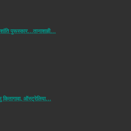
 शांति पुरूस्कार…तानाशाही…
मु कितागावा, ऑस्ट्रेलिया…