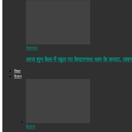
नेशनल
आज शुभ बेला में खुल गए केदारनाथ धाम के कपाट, पा
शिक्षा
फैशन
फैशन