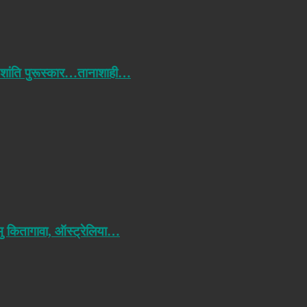
 शांति पुरूस्कार…तानाशाही…
मु कितागावा, ऑस्ट्रेलिया…