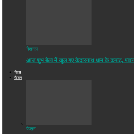
नेशनल
आज शुभ बेला में खुल गए केदारनाथ धाम के कपाट, पा
शिक्षा
फैशन
फैशन