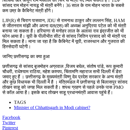
सिंधिया और अर्जुन राम मेघवाल को फिर से मंत्री पद मिल सकता है। TDP
सांसद राम मोहन नायडू भी मंत्री बनेंगे। 36 साल के राम मोहन भारत के सबसे
कम उम्र के कैबिनेट मंत्री होंगे।
LJP(R) से चिराग पासवान, JDU से रामनाथ ठाकुर और लल्लन सिंह, HAM
से जीतनराम मांझी और अपना दल(एस) की अध्यक्ष अनुप्रिया पटेल को भी मंत्री
बनाया जा सकता है। हरियाणा से मनोहर लाल के अलावा राव इंद्रजीत को भी
फोन आया है। यूपी के पीलीभीत सीट से सांसद जितिन प्रसाद को भी मंत्री पद
मिल सकता है। माना जा रहा है कि कैबिनेट में यूपी, राजस्थान और गुजरात की
हिस्सेदारी घटेगी।
जानिए छत्तीसगढ़ का क्या हुआ
छत्तीसगढ़ से सांसद बृजमोहन अग्रवाल ,विजय बघेल, संतोष पांडे, रूप कुमारी
चौधरी, राधेश्याम राठिया, महेश कश्यप, चिंतामणि महाराज सभी दिल्ली में डेरा
जमाए हुए हैं । छत्तीसगढ़ के मुख्यमंत्री विष्णु देव प्रदेश सरकार के अन्य मंत्री
और कुछ विधायक भी दिल्ली में है । मंत्रिमंडल में छत्तीसगढ़ से बिलासपुर सांसद
तोखन साहू को जगह मिल सकती है। शपथ ग्रहण से पहले उनके पास PMO
से कॉल आया है। इसके बाद तोखन साहू प्रधानमंत्री आवास पहुंचे हैं।
TAGS
Minister of Chhattisgarh in Modi cabinet?
Facebook
Twitter
Pinterest