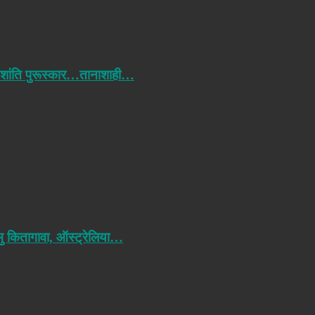
 शांति पुरूस्कार…तानाशाही…
मु कितागावा, ऑस्ट्रेलिया…