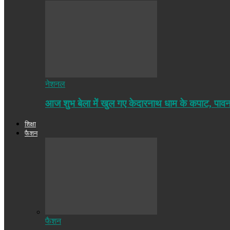
नेशनल
आज शुभ बेला में खुल गए केदारनाथ धाम के कपाट, पा
शिक्षा
फैशन
फैशन