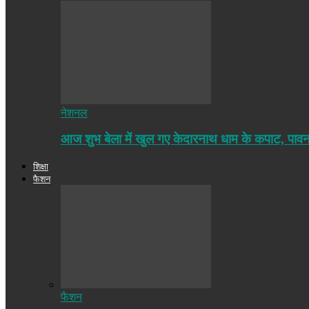
नेशनल
आज शुभ बेला में खुल गए केदारनाथ धाम के कपाट, पा
शिक्षा
फैशन
फैशन