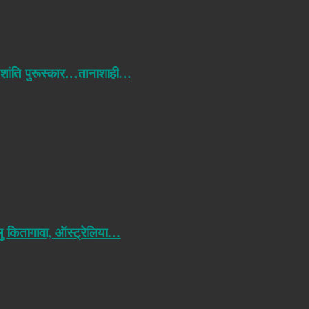
 शांति पुरूस्कार…तानाशाही…
मु कितागावा, ऑस्ट्रेलिया…