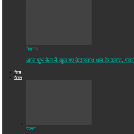
नेशनल
आज शुभ बेला में खुल गए केदारनाथ धाम के कपाट, पा
शिक्षा
फैशन
फैशन