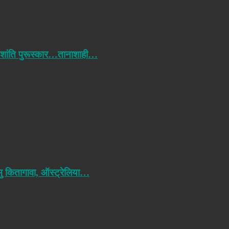
 शांति पुरूस्कार…तानाशाही…
मु कितागावा, ऑस्ट्रेलिया…