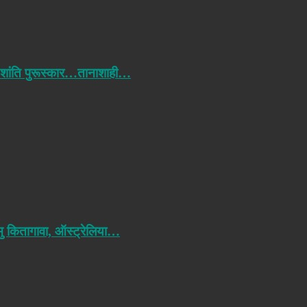
 शांति पुरूस्कार…तानाशाही…
मु कितागावा, ऑस्ट्रेलिया…