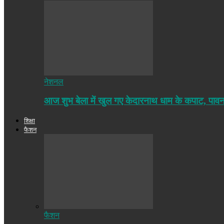
नेशनल
आज शुभ बेला में खुल गए केदारनाथ धाम के कपाट, पा
शिक्षा
फैशन
फैशन