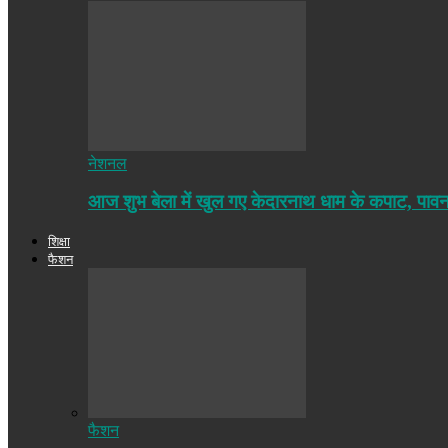
नेशनल
आज शुभ बेला में खुल गए केदारनाथ धाम के कपाट, पा
शिक्षा
फैशन
फैशन