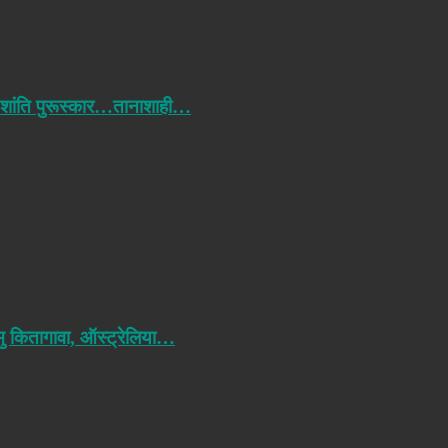
 शांति पुरूस्कार…तानाशाही…
मु कितागावा, ऑस्ट्रेलिया…