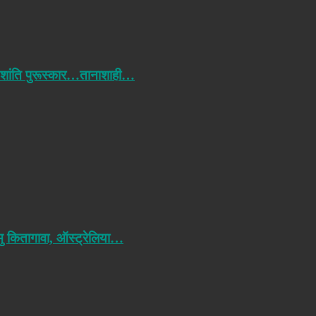
 शांति पुरूस्कार…तानाशाही…
मु कितागावा, ऑस्ट्रेलिया…