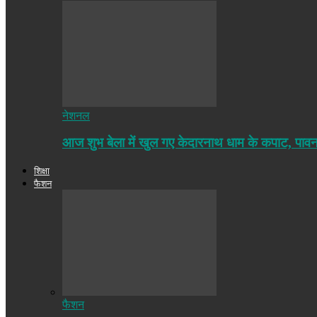
नेशनल
आज शुभ बेला में खुल गए केदारनाथ धाम के कपाट, पा
शिक्षा
फैशन
फैशन