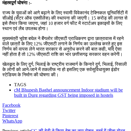
महत्वपूर्ण घोषणा :-
राज्य के युवाओं को आगे बढ़ाने के लिए स्वामी विवेकानंद टेक्निकल यूनिवर्सिटी में
सीओई (सेंटर ऑफ एक्सीलेंस) की स्थापना की जाएगी। 15 करोड़ की लागत से
इसे तैयार किया जाएगा, जहां 10 हजार वर्ग फीट में स्टार्टअप इकाइयों के लिए
स्थान एवं लैब उपलब्ध होगा।
मुख्यमंत्री भूपेश बघेल ने बैंगलोर जीएसटी प्राधिकरण द्वारा छात्रावास में रहने
वाले छात्रों के लिए 12% जीएसटी लगाने के निर्णय का उल्लेख करते हुए इस
निर्णय को वापस लेने भारत सरकार से अनुरोध करने की बात कही, यदि ऐसा
नहीं होता है तो 12% जीएसटी राशि का भार छत्तीसगढ़ सरकार वहन करेगी।
खेलकूद के लिए दुर्ग, भिलाई के राष्ट्रीय राजमार्ग के किनारे दुर्ग, भिलाई, रिसाली
के लोगों को आने-जाने में तकलीफ ना हो इसलिए एक सर्वसुविधायुक्त इंडोर
स्टेडियम के निर्माण की घोषणा की।
TAGS
cM Bhupesh Baghel announcement Indoor stadium will be
built in Durg regarding GST being imposed in hostels
Facebook
Twitter
Pinterest
WhatsApp
Previous article
CG की बेटी ने किया देश का नाम रोशन, दुबई में जीता गोल्ड