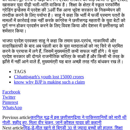
खासकर युवा पीढ़ी भली-भांति वाकिफ है। शिक्षा के क्षेत्र में स्कूल परफॉर्मेंस
ग्रेडिंग इन्डेक्स में प्रदेश की 34वीं रैंक आना भूपेश सरकार के निकम्मेपन की
तस्दीक करने के लिए पर्याप्त है। साहू ने कहा कि भर्ती में फर्जी प्रमाण पत्रों के
मामलों में कार्रवाई तक नहीं करके कांग्रेस ने छत्तीसगढ़ महतारी के युवा बेटों को
पूर्ण नग्न होकर प्रदर्शन करने के लिए विवश किया और देशभर में छत्तीसगढ़ को
शर्मसार किया।
भाजपा प्रदेश प्रवक्ता साहू ने कहा कि तमाम छल-प्रपंच, नाकामियों और
वादाखिलाफी के बाद अब पहली बार के युवा मतदाताओं को नए सिरे से भ्रमित
करने के प्रयास में लगे हैं, जिसमें मुख्यमंत्री कभी सफल नहीं होंगे। ये युवा
प्रदेश सरकार की दोगले राजनीतिक चरित्र के साक्षी हैं और किसी भी तरह के
झाँसे में नहीं आने वाले हैं, मुख्यमंत्री यह बात अच्छी तरह गाँठ बांधकर रख लें।
TAGS
Chhattisgarh's youth lost 15000 crores
know why BJP is making such a claim
Facebook
Twitter
Pinterest
WhatsApp
Previous article
करगिल युद्ध में इस छत्तीसगढ़िया ने पाकिस्तानियों को मारी थी
गोली, शहीद हुए, मिला वीर चक्र, जानें कौशल यादव की कहानी
Next article
मिड-डे-मील खाने से बिगड़ी 30 से ज्यादा बच्चों की हालत, शिक्षा