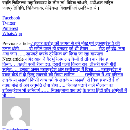
स्मृति चिकित्सा महाविद्यालय के डीन डॉ. विवेक चौधरी, अधीक्षक सहित
जनप्रतिनिधि, चिकित्सक, मेडिकल विद्यार्थी एवं उपस्थित थे।
Facebook
Twitter
Pinterest
WhatsApp
Previous article
7 हजार करोड़ की लागत से बने मुंबई पुणे एक्सप्रेस वे की
टनल धंसी…… दो महीने पहले ही बनकर हुई थी तैयार…… रोड हुई बंद, लगा
अंबा जाम ….. डायवर्ट करके ट्रैफिक को किया जा रहा बायपास
Next article
आमिर खान ने गैर मुस्लिम लड़कियों से तीन बार विवाह
किया…..पहली पत्नी रीना दत्त, दूसरी पत्नी किरण राव, तीसरी पत्नी गौरी
स्प्रेट….. इसका असर मध्यप्रदेश और छत्तीसगढ़ में दिखा….. मध्यप्रदेश ने
वक्फ बोर्ड में दो हिन्दू सदस्यों को किया शामिल…… छत्तीसगढ़ में अब मुस्लिम
लड़के या लड़की किसी अन्य धर्म के लड़के या लड़की से निकाह करते हैं तो
वक़्फ़ बोर्ड से अब अनुमति लेना होगा….. निकाह पढ़ाने वाले मौलाना का
रजिस्ट्रेशन भी अनिवार्य…… निकाहनामा अब उर्दू के साथ हिंदी और अंग्रेजी में
भी……
Hastaksharnews