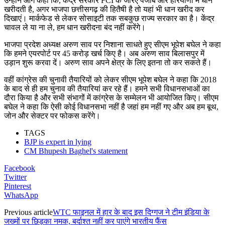
उन्होंने आगे कहा कि, केंद्र सरकार FCI के जरिए पंजाब और हरियाणा में धान
खरीदती है, अगर भाजपा छत्तीसगढ़ की हितैषी है तो यहां भी धान खरीद कर
दिखाएं। मार्कफेड से लेकर सोसाइटी तक सबकुछ राज्य सरकार का है। केंद्र
चावल ले या ना ले, हम धान खरीदना बंद नहीं करेंगे।
भाजपा प्रदेश अध्यक्ष अरुण साव पर निशाना साधते हुए सीएम भूपेश बघेल ने कहा
कि हमने एयरपोर्ट पर 45 करोड़ खर्च किए है। अब अरुण साव बिलासपुर में
उड़ान शुरू करवा दें। अरुण साव अपने क्षेत्र के लिए इतना तो कर सकते हैं।
वहीं कांग्रेस की चुनावी तैयारियों को लेकर सीएम भूपेश बघेल ने कहा कि 2018
के बाद से ही हम चुनाव की तैयारियां कर रहे हैं। हमने सभी विधानसभाओं का
दौरा किया है और सभी संभागों में कांग्रेस के सम्मेलन भी आयोजित किए। सीएम
बघेल ने कहा कि ऐसी कोई विधानसभा नहीं है जहां हम नहीं गए और अब हम बूथ,
जोन और सेक्टर पर फोकस करेंगे।
TAGS
BJP is expert in lying
CM Bhupesh Baghel's statement
Facebook
Twitter
Pinterest
WhatsApp
Previous article
WTC फाइनल में हार के बाद इस दिग्गज ने टीम इंडिया के
जख्मों पर छिड़का नमक, बर्दाश्त नहीं कर पाएंगे भारतीय फैंस