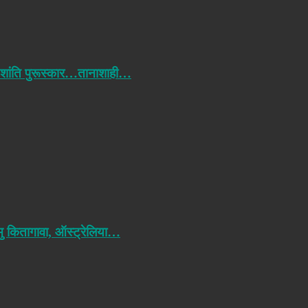
 शांति पुरूस्कार…तानाशाही…
मु कितागावा, ऑस्ट्रेलिया…