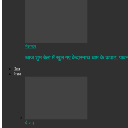
नेशनल
आज शुभ बेला में खुल गए केदारनाथ धाम के कपाट, पा
शिक्षा
फैशन
फैशन