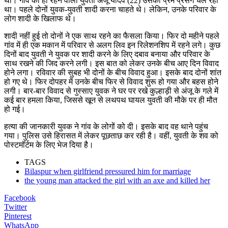
था। गांव की ही रहने वाली युवती अंजू यादव (22) उसका प्रेम प्रसंग चल रहा
था। पहले दोनों युवक-युवती शादी करना चाहते थे। लेकिन, उनके परिवार के
लोग शादी के खिलाफ थे।
शादी नहीं हुई तो दोनों ने एक साथ रहने का फैसला किया। फिर दो महीने पहले
गांव में ही एक मकान में परिवार से अलग लिव इन रिलेशनशिप में रहने लगे। कुछ
दिनों बाद युवती ने युवक पर शादी करने के लिए दबाव बनाया और परिवार के
साथ रखने की जिद करने लगी। इस बात को लेकर उनके बीच आए दिन विवाद
होने लगा। रविवार की सुबह भी दोनों के बीच विवाद हुआ। इसके बाद दोनों शांत
हो गए थे। फिर दोपहर में उनके बीच फिर से विवाद शुरू हो गया और बहस होने
लगी। बार-बार विवाद से गुस्साए युवक ने घर पर रखे कुल्हाड़ी से अंजू के गले में
कई बार हमला किया, जिससे खून से लथपथ घायल युवती की मौके पर ही मौत
हो गई।
हत्या की जानकारी युवक ने गांव के लोगों को दी। इसके बाद वह थाने पहुंच
गया। पुलिस उसे हिरासत में लेकर पूछताछ कर रही है। वहीं, युवती के शव को
पोस्टमॉर्टम के लिए भेज दिया है।
TAGS
Bilaspur when girlfriend pressured him for marriage
the young man attacked the girl with an axe and killed her
Facebook
Twitter
Pinterest
WhatsApp