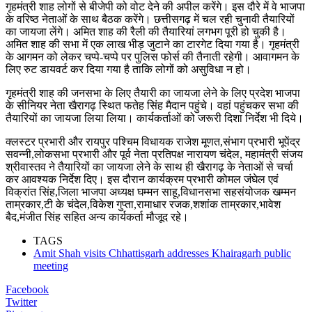
गृहमंत्री शाह लोगों से बीजेपी को वोट देने की अपील करेंगे। इस दौरे में वे भाजपा
के वरिष्ठ नेताओं के साथ बैठक करेंगे। छत्तीसगढ़ में चल रही चुनावी तैयारियों
का जायजा लेंगे। अमित शाह की रैली की तैयारियां लगभग पूरी हो चुकी है।
अमित शाह की सभा में एक लाख भीड़ जुटाने का टारगेट दिया गया है। गृहमंत्री
के आगमन को लेकर चप्पे-चप्पे पर पुलिस फोर्स की तैनाती रहेगी। आवागमन के
लिए रुट डायवर्ट कर दिया गया है ताकि लोगों को असुविधा न हो।
गृहमंत्री शाह की जनसभा के लिए तैयारी का जायजा लेने के लिए प्रदेश भाजपा
के सीनियर नेता खैरागढ़ स्थित फतेह सिंह मैदान पहुंचे। वहां पहुंचकर सभा की
तैयारियों का जायजा लिया लिया। कार्यकर्ताओं को जरूरी दिशा निर्देश भी दिये।
क्लस्टर प्रभारी और रायपुर पश्चिम विधायक राजेश मूणत,संभाग प्रभारी भूपेंद्र
सवन्नी,लोकसभा प्रभारी और पूर्व नेता प्रतिपक्ष नारायण चंदेल, महामंत्री संजय
श्रीवास्तव ने तैयारियों का जायजा लेने के साथ ही खैरागढ़ के नेताओं से चर्चा
कर आवश्यक निर्देश दिए। इस दौरान कार्यक्रम प्रभारी कोमल जंघेल एवं
विक्रांत सिंह,जिला भाजपा अध्यक्ष घम्मन साहू,विधानसभा सहसंयोजक खम्मन
ताम्रकार,टी के चंदेल,विकेश गुप्ता,रामाधार रजक,शशांक ताम्रकार,भावेश
बैद,मंजीत सिंह सहित अन्य कार्यकर्ता मौजूद रहे।
TAGS
Amit Shah visits Chhattisgarh addresses Khairagarh public
meeting
Facebook
Twitter