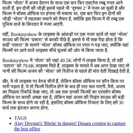
फिल्म ‘भोला’ में अजय देवगन के साथ एक बार फिर एक्ट्रेस तब्बू नजर आने
वाली हैं. इन दोनों की जोड़ी इससे पहले भी ‘दृश्यम 2’ में नजर आ चुकी है और
फिल्म ने बॉक्स ऑफिस पर हंगामा भी मचाया था. एक बार फिर इन दोनों की
जोड़ी ‘भोला’ में तहलका मचाने को तैयार है, क्योंकि इस फिल्म में भी तब्बू एक
पुलिस वाले के किरदार में नजर आएंगी.
वहीं, Bookmyshow के लाइक्स के आंकड़ों पर एक नजर डालें तो यहां ‘भोला’
साउथ की फिल्म ‘दसारा’ से काफी पीछे है, इससे ये भी शक पैदा होता है कि
कहीं ‘दसारा’ के सामने ‘भोला’ बॉक्स ऑफिस पर पस्त न पड़ जाए, क्योंकि यहां
फिल्मों पर आने वाले लाइक्स सीधे यूजर्स की ओर से किया जाता है.
Bookmyshow में ‘भोला’ को जहां 49.5K लोगों ने लाइक किया है, तो वहीं
‘दसारा’ को 79.6K लाइक्स मिले हैं. लाइक्स के मामले में अब अगर देखा जाए तो
नानी की फिल्म अजय की ‘भोला’ को रिलीज से पहले ही मांत देती दिखाई देती है.
खैर, ये तो लाइक्स पर बेस्ड चीजें हैं, लेकिन बॉक्स ऑफिस पर कौन किस पर
भारी पड़ता है, ये तो फिल्में रिलीज होने के बाद ही पता चल पाएगी. वैसे, अजय
का पिछला रिकॉर्ड देखा जाए, तो अब तक उनकी फिल्मों का प्रदर्शन बॉक्स
ऑफिस पर काफी अच्छा रहा है, लेकिन यहां अजय की भिड़ंत साउथ की बड़ी
फिल्म के साथ होने जा रही है, इसलिए बॉक्स ऑफिस रिजल्ट के लिए हमें 30
मार्च तक इंतजार करना होगा.
TAGS
Ajay Devgan's 'Bhola' in danger! Dasara coming to capture
the box office