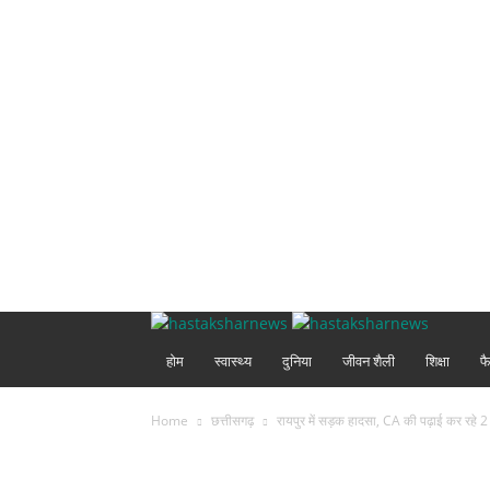
होम
स्वास्थ्य
दुनिया
जीवन शैली
शिक्षा
फ
Home
छत्तीसगढ़
रायपुर में सड़क हादसा, CA की पढ़ाई कर रहे 2 स्