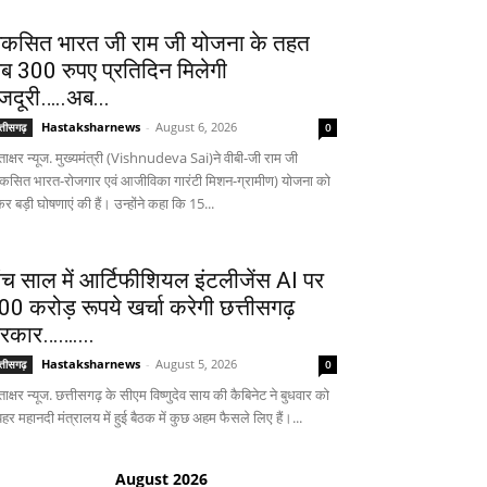
िकसित भारत जी राम जी योजना के तहत
ब 300 रुपए प्रतिदिन मिलेगी
जदूरी…..अब...
Hastaksharnews
-
August 6, 2026
्तीसगढ़
0
ताक्षर न्यूज. मुख्यमंत्री (Vishnudeva Sai)ने वीबी-जी राम जी
िकसित भारत-रोजगार एवं आजीविका गारंटी मिशन-ग्रामीण) योजना को
र बड़ी घोषणाएं की हैं। उन्होंने कहा कि 15...
ांच साल में आर्टिफीशियल इंटलीजेंस AI पर
00 करोड़ रूपये खर्चा करेगी छत्तीसगढ़
रकार……....
Hastaksharnews
-
August 5, 2026
्तीसगढ़
0
ताक्षर न्यूज. छत्तीसगढ़ के सीएम विष्णुदेव साय की कैबिनेट ने बुधवार को
हर महानदी मंत्रालय में हुई बैठक में कुछ अहम फैसले लिए हैं।...
August 2026