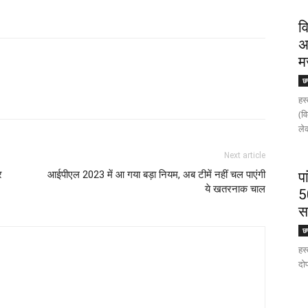
व
अ
म
छत
हस्
(व
लेक
Next article
र
आईपीएल 2023 में आ गया बड़ा नियम, अब टीमें नहीं चल पाएंगी
प
ये खतरनाक चाल
5
स
छत
हस्
दोप