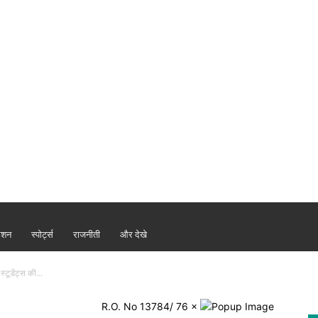
ैशन
स्पोर्ट्स
राजनीती
और देखे
टूडेंट्स की...
R.O. No 13784/ 76
×