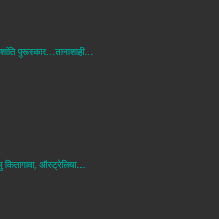
 शांति पुरूस्कार…तानाशाही…
मु कितागावा, ऑस्ट्रेलिया…