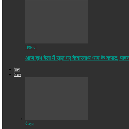
नेशनल
आज शुभ बेला में खुल गए केदारनाथ धाम के कपाट, पा
शिक्षा
फैशन
फैशन