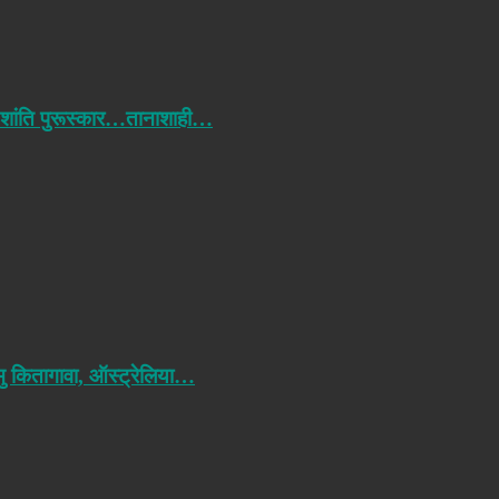
 शांति पुरूस्कार…तानाशाही…
मु कितागावा, ऑस्ट्रेलिया…