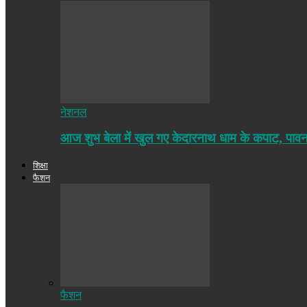
नेशनल
आज शुभ बेला में खुल गए केदारनाथ धाम के कपाट, पा
शिक्षा
फैशन
फैशन