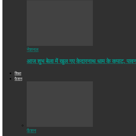
नेशनल
आज शुभ बेला में खुल गए केदारनाथ धाम के कपाट, पा
शिक्षा
फैशन
फैशन