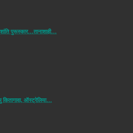
 शांति पुरूस्कार…तानाशाही…
मु कितागावा, ऑस्ट्रेलिया…